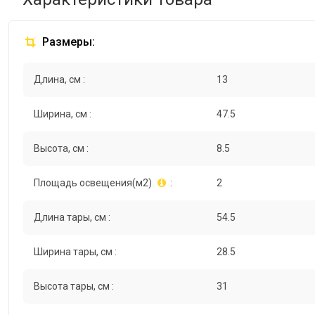
Размеры:
Длина, см :
13
Ширина, см :
47.5
Высота, см :
8.5
Площадь освещения(м2)
:
2
Длина тары, см :
54.5
Ширина тары, см :
28.5
Высота тары, см :
31