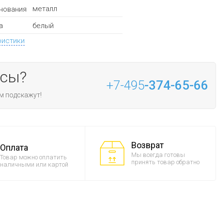
металл
нования
белый
а
ристики
осы?
+7-495
-374-65-66
м подскажут!
Возврат
Оплата
Мы всегда готовы
Товар можно оплатить
принять товар обратно
наличными или картой