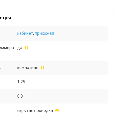
етры:
кабинет
,
прихожая
иммера
да
 :
комнатная
1.25
0.01
скрытая проводка