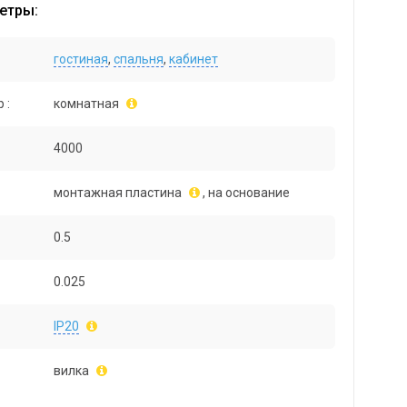
етры:
гостиная
,
спальня
,
кабинет
 :
комнатная
4000
монтажная пластина
, на основание
0.5
0.025
IP20
вилка