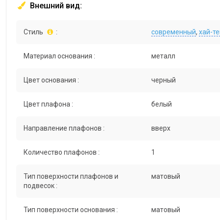
Внешний вид:
Стиль
:
современный
,
хай-те
Материал основания :
металл
Цвет основания :
черный
Цвет плафона :
белый
Направление плафонов :
вверх
Количество плафонов :
1
Тип поверхности плафонов и
матовый
подвесок :
Тип поверхности основания :
матовый