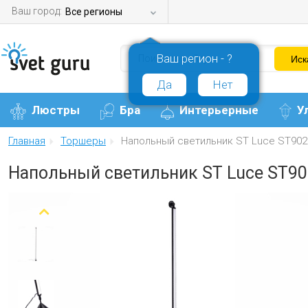
Ваш город:
Все регионы
Ваш регион - ?
Да
Нет
Люстры
Бра
Интерьерные
У
Главная
Торшеры
Напольный светильник ST Luce ST902
Напольный светильник ST Luce ST90