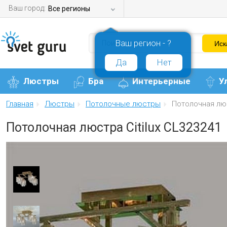
Ваш город:
Все регионы
Ваш регион - ?
Да
Нет
Люстры
Бра
Интерьерные
У
Главная
Люстры
Потолочные люстры
Потолочная люс
Потолочная люстра Citilux CL323241