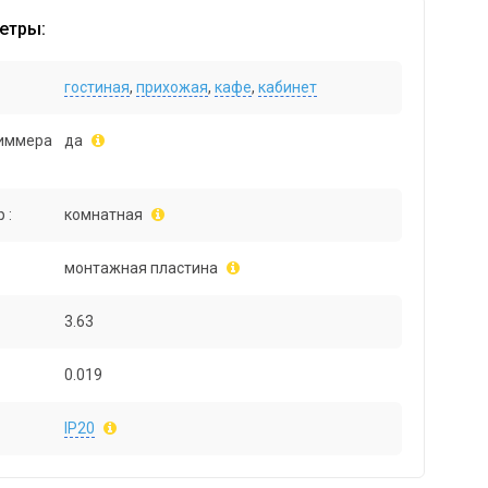
етры:
гостиная
,
прихожая
,
кафе
,
кабинет
иммера
да
 :
комнатная
монтажная пластина
3.63
0.019
IP20