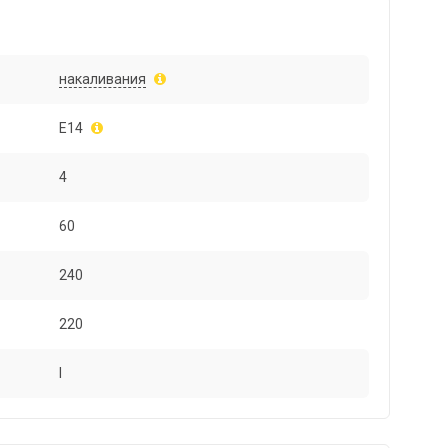
накаливания
E14
4
60
240
220
I