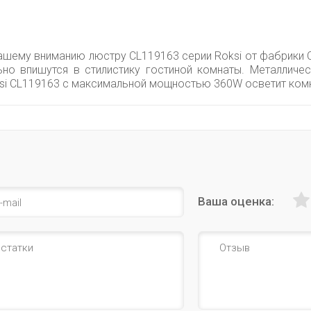
ашему вниманию люстру CL119163 серии Roksi от фабрики Ci
но впишутся в стилистику гостиной комнаты. Металличе
ksi CL119163 с максимальной мощностью 360W осветит комн
Ваша оценка: