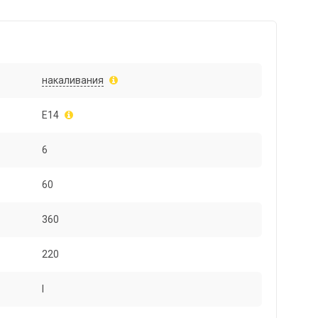
накаливания
E14
6
60
360
220
I