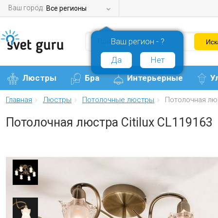
Ваш город:
Все регионы
Ваш регион - ?
Да
Нет
Люстры
Бра
Интерьерные
У
Главная
Люстры
Потолочные люстры
Потолочная люс
Потолочная люстра Citilux CL119163