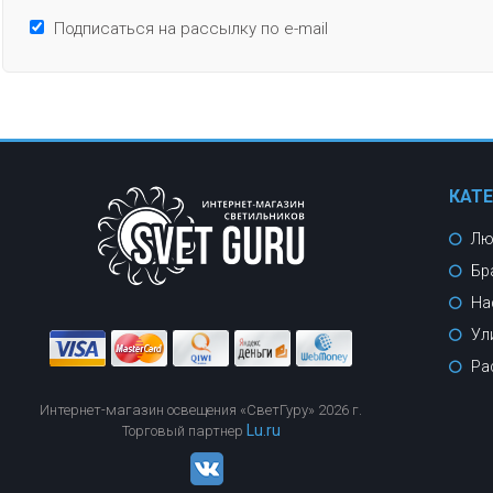
Подписаться на рассылку по e-mail
КАТ
Лю
Бр
На
Ул
Ра
Интернет-магазин освещения «СветГуру» 2026 г.
Lu.ru
Торговый партнер