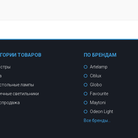
ЕГОРИИ ТОВАРОВ
ПО БРЕНДАМ
стры
Artelamp
а
Citilux
стольные лампы
Globo
ичные светильники
Favourite
спродажа
Maytoni
Odeon Light
Все бренды...