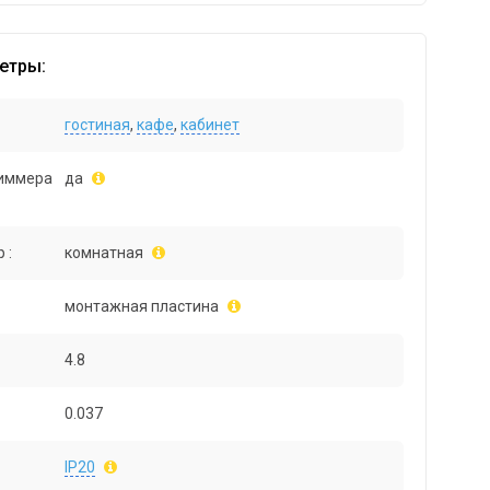
етры:
гостиная
,
кафе
,
кабинет
иммера
да
 :
комнатная
монтажная пластина
4.8
0.037
IP20