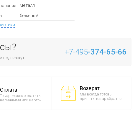
металл
нования
бежевый
а
ристики
осы?
+7-495
-374-65-66
м подскажут!
Возврат
Оплата
Мы всегда готовы
Товар можно оплатить
принять товар обратно
наличными или картой