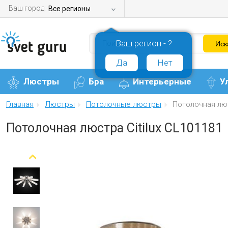
Ваш город:
Все регионы
Ваш регион - ?
Да
Нет
Люстры
Бра
Интерьерные
У
Главная
Люстры
Потолочные люстры
Потолочная люс
Потолочная люстра Citilux CL101181