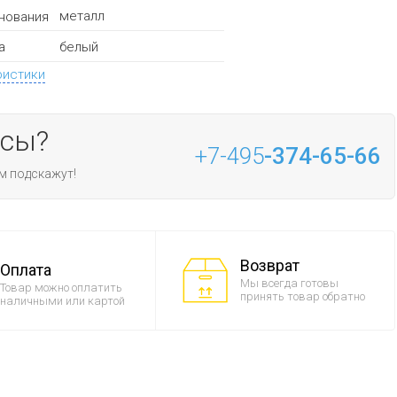
металл
нования
белый
а
ристики
осы?
+7-495
-374-65-66
м подскажут!
Возврат
Оплата
Мы всегда готовы
Товар можно оплатить
принять товар обратно
наличными или картой