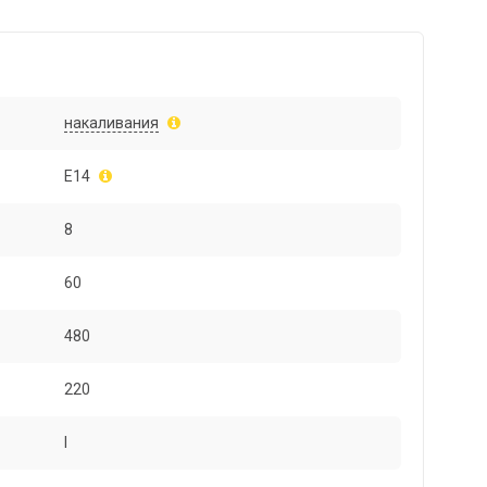
накаливания
E14
8
60
480
220
I