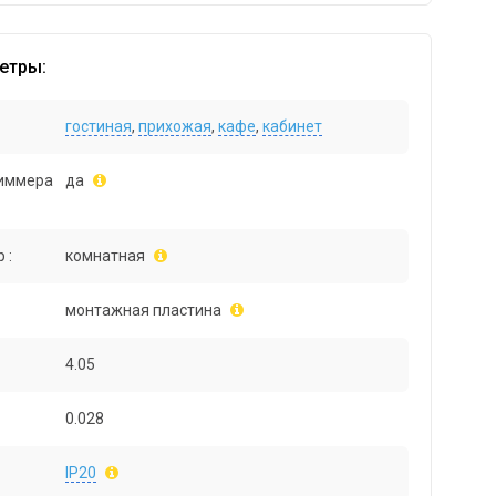
етры:
гостиная
,
прихожая
,
кафе
,
кабинет
иммера
да
 :
комнатная
монтажная пластина
4.05
0.028
IP20