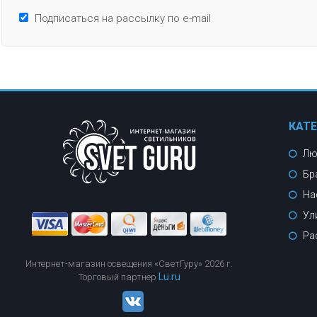
Подписаться на рассылку по e-mail
КАТ
Лю
Бр
На
Ул
Ра
Интернет-магазин освещения «СветГуру» 2026 г.
Lu.ru
Торговый партнер