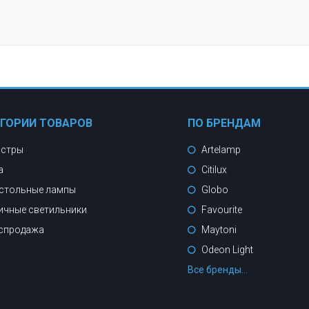
ЕГОРИИ ТОВАРОВ
ПО БРЕНДАМ
стры
Artelamp
а
Citilux
стольные лампы
Globo
ичные светильники
Favourite
спродажа
Maytoni
Odeon Light
Все бренды...