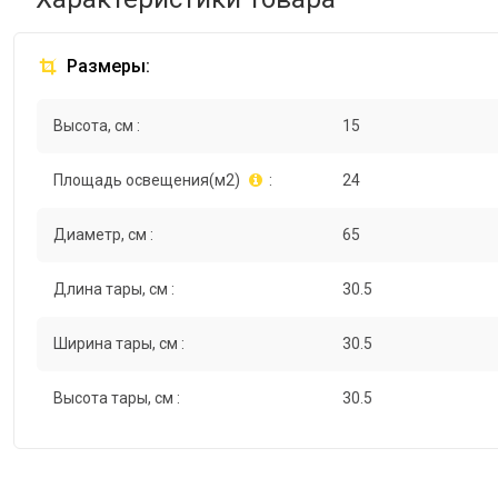
Размеры:
Высота, см :
15
Площадь освещения(м2)
:
24
Диаметр, см :
65
Длина тары, см :
30.5
Ширина тары, см :
30.5
Высота тары, см :
30.5