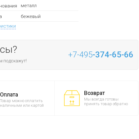
металл
нования
бежевый
а
ристики
осы?
+7-495
-374-65-66
м подскажут!
Возврат
Оплата
Мы всегда готовы
Товар можно оплатить
принять товар обратно
наличными или картой