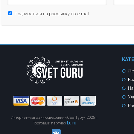
Подписаться на рассылку по e-mail
КАТ
Лю
Бр
На
Ул
Ра
Интернет-магазин освещения «СветГуру» 2026 г.
Lu.ru
Торговый партнер