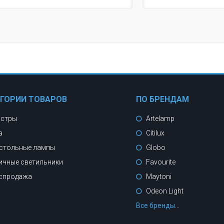
ЕГОРИИ ТОВАРОВ
ПО БРЕНДАМ
стры
Artelamp
а
Citilux
стольные лампы
Globo
ичные светильники
Favourite
спродажа
Maytoni
Odeon Light
Все бренды...