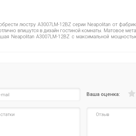
обрести люстру A3007LM-12BZ серии Neapolitan от фабрик
отлично впишутся в дизайн гостиной комнаты. Матовое мет
шая Neapolitan A3007LM-12BZ с максимальной мощность
Ваша оценка: