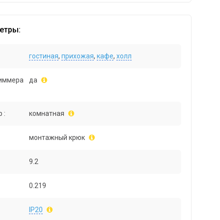
етры:
гостиная
,
прихожая
,
кафе
,
холл
иммера
да
 :
комнатная
монтажный крюк
9.2
0.219
IP20