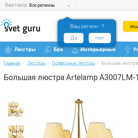
Ваш город:
Все регионы
Ваш регион - ?
Да
Нет
Люстры
Бра
Интерьерные
У
Главная
Люстры
Подвесные люстры
Большая люстра
Большая люстра Artelamp A3007LM-