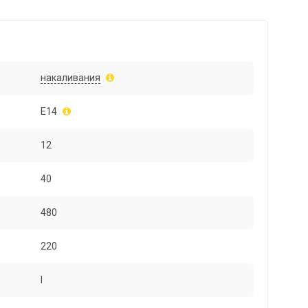
накаливания
E14
12
40
480
220
I