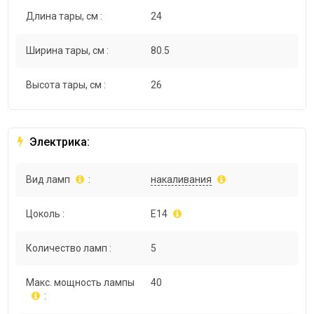
Длина тары, см :
24
Ширина тары, см :
80.5
Высота тары, см :
26
Электрика:
Вид ламп
:
накаливания
Цоколь :
E14
Количество ламп :
5
Макс. мощность лампы
40
: