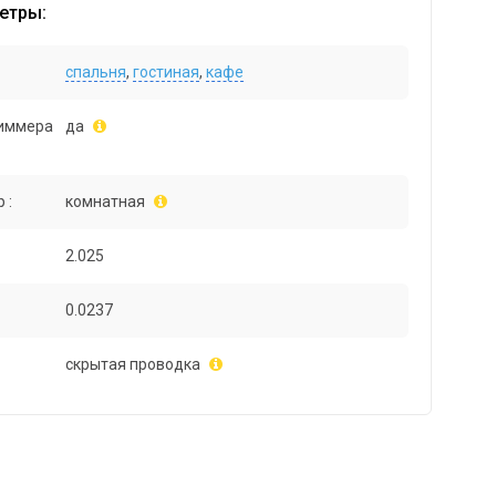
етры:
спальня
,
гостиная
,
кафе
иммера
да
 :
комнатная
2.025
0.0237
скрытая проводка