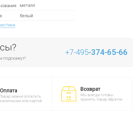
металл
нования
белый
а
ристики
осы?
+7-495
-374-65-66
м подскажут!
Возврат
Оплата
Мы всегда готовы
Товар можно оплатить
принять товар обратно
наличными или картой