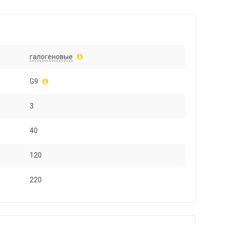
галогеновые
G9
3
40
120
220