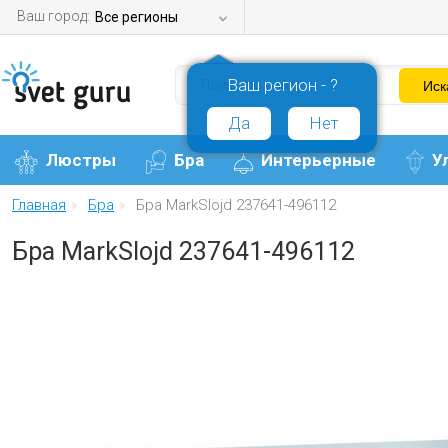
Ваш город:
Все регионы
Ваш регион - ?
Да
Нет
Люстры
Бра
Интерьерные
У
Главная
Бра
Бра MarkSlojd 237641-496112
Бра MarkSlojd 237641-496112