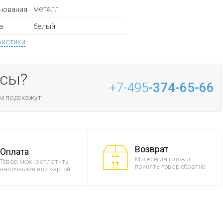
металл
нования
белый
а
ристики
осы?
+7-495
-374-65-66
м подскажут!
Возврат
Оплата
Мы всегда готовы
Товар можно оплатить
принять товар обратно
наличными или картой