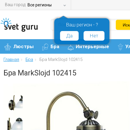
Ваш город:
Все регионы
Ваш регион - ?
Да
Нет
Люстры
Бра
Интерьерные
У
Главная
Бра
Бра MarkSlojd 102415
Бра MarkSlojd 102415