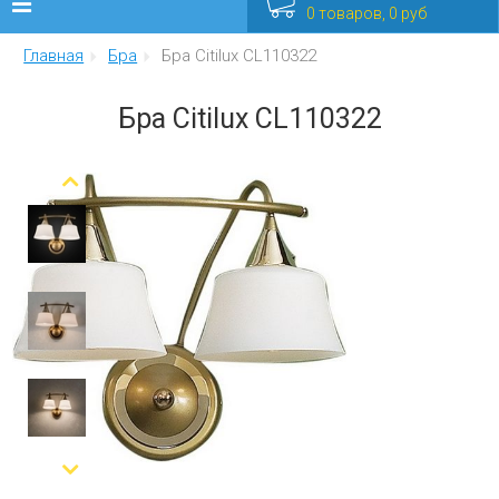
0 товаров, 0 руб
Главная
Бра
Бра Citilux CL110322
Люстры
Бра Citilux CL110322
Бра
Интерьерные
Уличные
Распродажа
Еще
Мебель