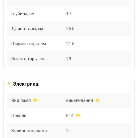
Глубина, см :
17
Длина тары, см :
25.5
Ширина тары, см :
21.5
Высота тары, см :
29
Электрика:
Вид ламп
:
накаливания
Цоколь :
E14
Количество ламп :
2