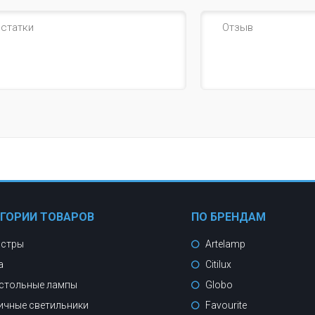
ЕГОРИИ ТОВАРОВ
ПО БРЕНДАМ
стры
Artelamp
а
Citilux
стольные лампы
Globo
ичные светильники
Favourite