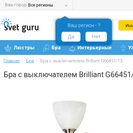
Ваш город:
Все регионы
Ваш регион - ?
Да
Нет
Люстры
Бра
Интерьерные
У
Главная
Бра
Бра с выключателем Brilliant G66451/13
Бра с выключателем Brilliant G66451