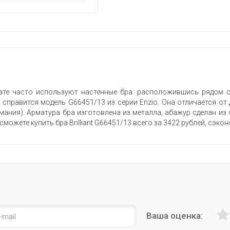
те часто используют настенные бра: расположившись рядом с 
о справится модель G66451/13 из серии Enzio. Она отличается о
рмания). Арматура бра изготовлена из металла, абажур сделан из
сможете купить бра Brilliant G66451/13 всего за 3422 рублей, сэко
Ваша оценка: