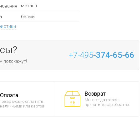
металл
нования
белый
а
ристики
осы?
+7-495
-374-65-66
м подскажут!
Возврат
Оплата
Мы всегда готовы
Товар можно оплатить
принять товар обратно
наличными или картой