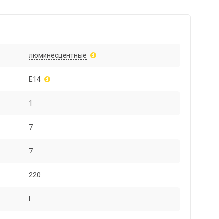
люминесцентные
E14
1
7
7
220
I