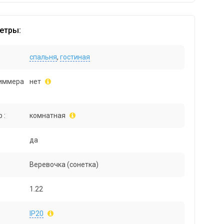
етры:
спальня
,
гостиная
иммера
нет
 :
комнатная
да
Веревочка (сонетка)
1.22
IP20