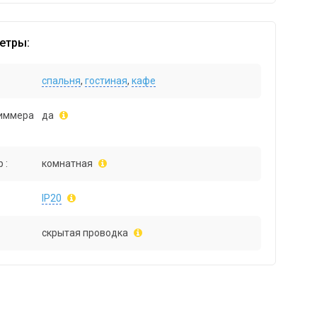
етры:
спальня
,
гостиная
,
кафе
иммера
да
 :
комнатная
IP20
скрытая проводка