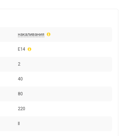
накаливания
E14
2
40
80
220
II