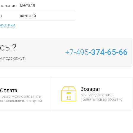
металл
нования
желтый
а
ристики
осы?
+7-495
-374-65-66
м подскажут!
Возврат
Оплата
Мы всегда готовы
Товар можно оплатить
принять товар обратно
наличными или картой