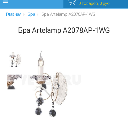
0 товаров, 0 руб
Главная
Бра
Бра Artelamp A2078AP-1WG
Люстры
Бра Artelamp A2078AP-1WG
Бра
Интерьерные
Уличные
Распродажа
Еще
Мебель