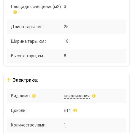
Площадь освещения(м2)
3
:
Длина тары, см :
25
Ширина тары, см :
18
Высота тары, см :
8
Электрика:
Вид ламп
:
накаливания
Цоколь :
E14
Количество ламп :
1