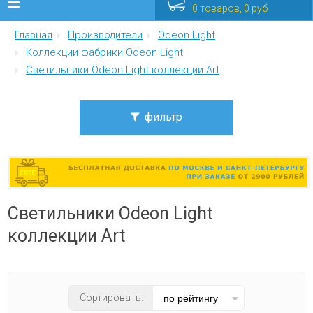
0 товаров, 0 руб
Главная
Производители
Odeon Light
Люстры
Коллекции фабрики Odeon Light
Светильники Odeon Light коллекции Art
Бра
Интерьерные
фильтр
Уличные
Стиль
современный
Распродажа
Светильники Odeon Light
Еще
Цвет плафона
коллекции Art
желтый
Мебель
серый
Сортировать:
Материал плафона