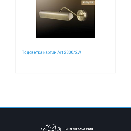
от
до
Вид ламп
накаливания
Цоколь
E14
Макс. мощность общая
от
до
Страна
Италия
Степень защиты (IP)
Подсветка картин Art 2300/2W
IP20
Производитель
Odeon Light
Вид выключателя
На корпусе
Площадь освещения(м2)
от
до
Тип поверхности
плафонов и подвесок
матовый
Тип поверхности
основания
матовый
Возможность