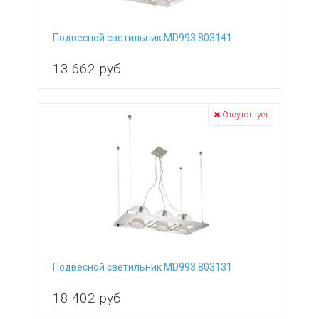
Тип поверхности
плафонов и подвесок
матовый
Тип поверхности
Подвесной светильник MD993 803141
основания
13 662
руб
глянцевый
Возможность
подключения диммера
да
Сбросить
Показать
Отсутствует
Подвесной светильник MD993 803131
18 402
руб