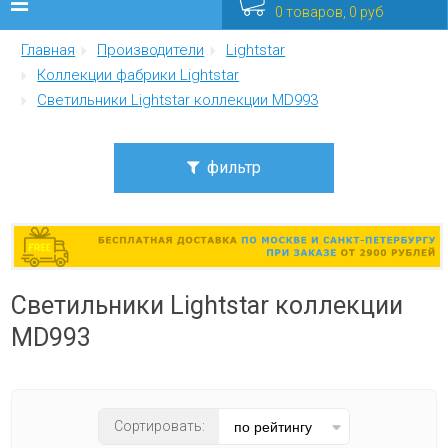
0 товаров, 0 руб
Главная
Производители
Lightstar
Люстры
Коллекции фабрики Lightstar
Светильники Lightstar коллекции MD993
Бра
Интерьерные
фильтр
Уличные
Цена
от
до
Распродажа
Светильники Lightstar коллекции
Еще
Стиль
MD993
современный
Мебель
Цвет плафона
Сортировать:
прозрачный