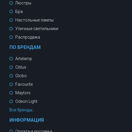
Люстры
от
до
Тип поверхности
Бра
плафонов и подвесок
Настольные лампы
прозрачный
Тип поверхности
Уличные светильники
основания
рельефный
Распродажа
глянцевый
Возможность
подключения диммера
ПО БРЕНДАМ
да
Сбросить
Показать
Artelamp
Citilux
Globo
Favourite
Maytoni
Odeon Light
Все бренды...
ИНФОРМАЦИЯ
Оплата и доставка