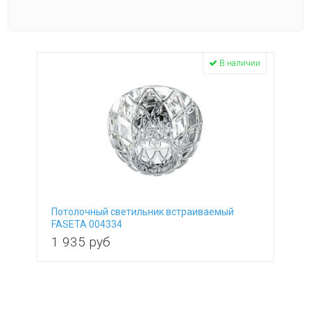
Материал плафона
стекло
В наличии
Количество плафонов
от
до
Направление плафонов
вверх/вниз
Цвет основания
серый
Материал основания
хром
Потолочный светильник встраиваемый
металл
Расположение
FASETA 004334
1 935
руб
кафе
Размеры
кухня
-
Высота, см
Диаметр
-
врезки, см