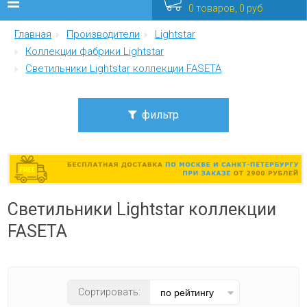
0 товаров, 0 руб
Главная
Производители
Lightstar
Люстры
Коллекции фабрики Lightstar
Светильники Lightstar коллекции FASETA
Бра
Интерьерные
фильтр
Уличные
Цена
от
до
Распродажа
Светильники Lightstar коллекции
Еще
Стиль
FASETA
модерн
Мебель
Цвет плафона
Сортировать:
прозрачный