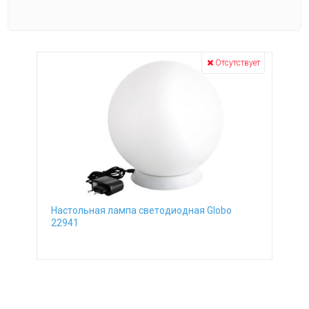
Количество плафонов
от
до
Отсутствует
Направление плафонов
вверх
Цвет основания
белый
Материал основания
металл
Расположение
гостиная
Размеры
кафе
-
Высота, см
спальня
Настольная лампа светодиодная Globo
22941
Количество ламп
от
до
Вид ламп
светодиодные