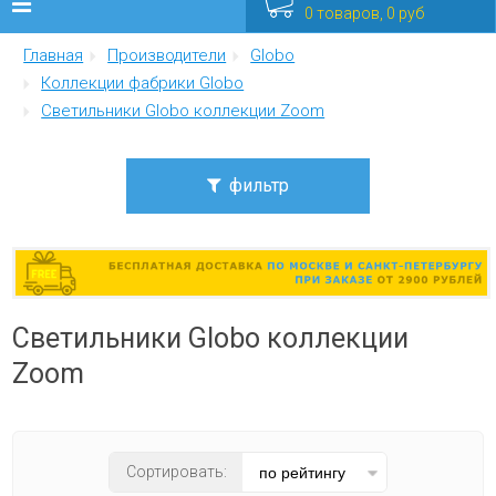
0 товаров, 0 руб
Главная
Производители
Globo
Люстры
Коллекции фабрики Globo
Светильники Globo коллекции Zoom
Бра
Интерьерные
фильтр
Уличные
Стиль
современный
Распродажа
Светильники Globo коллекции
Еще
Цвет плафона
Zoom
белый
Мебель
Материал плафона
Сортировать:
стекло