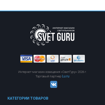
Цоколь
LED
Макс. мощность общая
от
до
Страна
Австрия
Степень защиты (IP)
IP20
Производитель
Globo
Площадь освещения(м2)
от
до
Диаметр, см
от
до
Возможность
Интернет-магазин освещения «СветГуру» 2026 г.
подключения диммера
Lu.ru
Торговый партнер
нет
Сбросить
Показать
КАТЕГОРИИ ТОВАРОВ