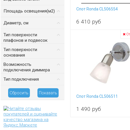
На корпусе
Спот Ronda CL506554
Площадь освещения(м2)
от
до
6 410
руб
Диаметр, см
от
до
От
Тип поверхности
плафонов и подвесок
матовый
Тип поверхности
основания
матовый
Возможность
подключения диммера
да
Тип подключения
скрытая проводка
Сбросить
Показать
Спот Ronda CL506511
1 490
руб