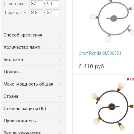
-
Длина, см
кухня
прихожая
-
Ширина, см
спальня
экспозиция
Способ крепления
монтажная пластина
Количество ламп
Спот Ronda CL506551
от
до
Вид ламп
6 410
руб
накаливания
Цоколь
От
E14
Макс. мощность общая
от
до
Страна
Италия
Степень защиты (IP)
IP20
Производитель
Citilux
Вид выключателя