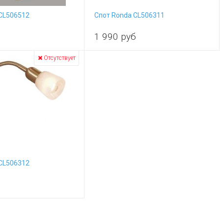
CL506512
Спот Ronda CL506311
1 990
руб
Отсутствует
CL506312