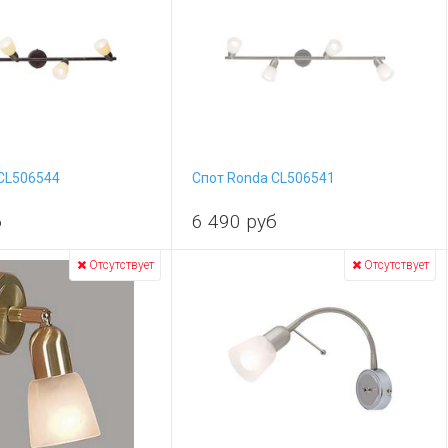
CL506544
Спот Ronda CL506541
б
6 490
руб
Отсутствует
Отсутствует