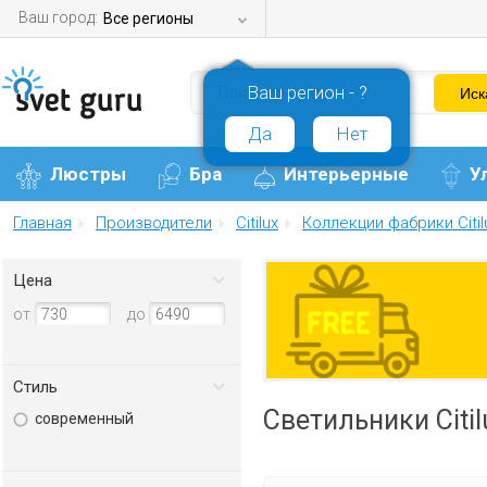
Ваш город:
Все регионы
Ваш регион - ?
Да
Нет
Люстры
Бра
Интерьерные
У
Главная
Производители
Citilux
Коллекции фабрики Citil
Цена
от
до
Стиль
Светильники Citi
современный