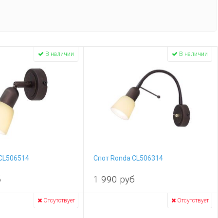
В наличии
В наличии
CL506514
Спот Ronda CL506314
б
1 990
руб
Отсутствует
Отсутствует