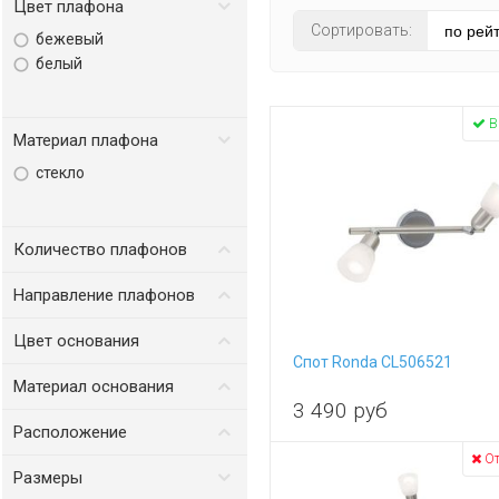
Цвет плафона
Сортировать:
бежевый
белый
В
Материал плафона
стекло
Количество плафонов
от
до
Направление плафонов
вверх/вниз
Цвет основания
вниз
Спот Ronda CL506521
желтый
Материал основания
золото
3 490
руб
металл
коричневый
Расположение
серый
От
гостиная
хром
Размеры
кафе