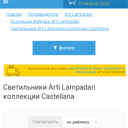
0 товаров, 0 руб
Главная
Производители
Arti Lampadari
Люстры
Коллекции фабрики Arti Lampadari
Светильники Arti Lampadari коллекции Castellana
Бра
Интерьерные
фильтр
Уличные
Цена
от
до
Распродажа
Светильники Arti Lampadari
Еще
Стиль
коллекции Castellana
классика
Мебель
Цвет плафона
Сортировать:
прозрачный