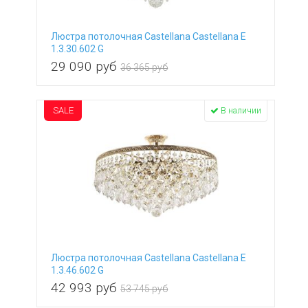
от
до
Тип поверхности
плафонов и подвесок
Люстра потолочная Castellana Castellana E
прозрачный
Тип поверхности
1.3.30.602 G
основания
29 090
руб
36 365 руб
глянцевый
Опции
с пультом
Возможность
SALE
В наличии
подключения диммера
да
Сбросить
Показать
нет
Люстра потолочная Castellana Castellana E
1.3.46.602 G
42 993
руб
53 745 руб