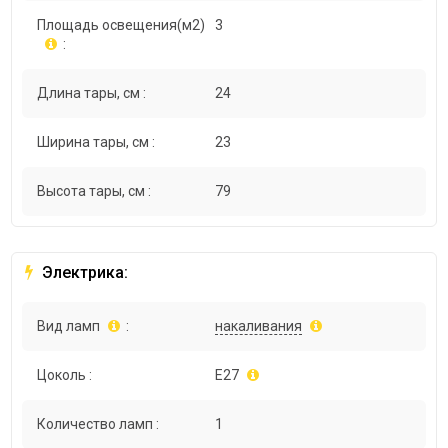
Площадь освещения(м2)
3
:
Длина тары, см :
24
Ширина тары, см :
23
Высота тары, см :
79
Электрика:
Вид ламп
:
накаливания
Цоколь :
E27
Количество ламп :
1