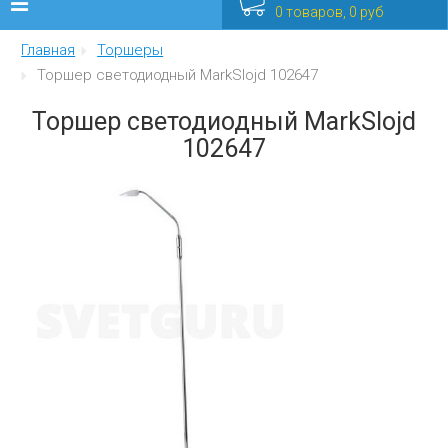
0 товаров, 0 руб
Главная
Торшеры
Люстры
Торшер светодиодный MarkSlojd 102647
Бра
Торшер светодиодный MarkSlojd
102647
Интерьерные
Уличные
Распродажа
Еще
Мебель