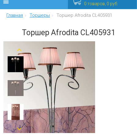
0 товаров, 0 руб
Главная
Торшеры
Торшер Afrodita CL405931
Люстры
Торшер Afrodita CL405931
Бра
Интерьерные
Уличные
Распродажа
Еще
Мебель