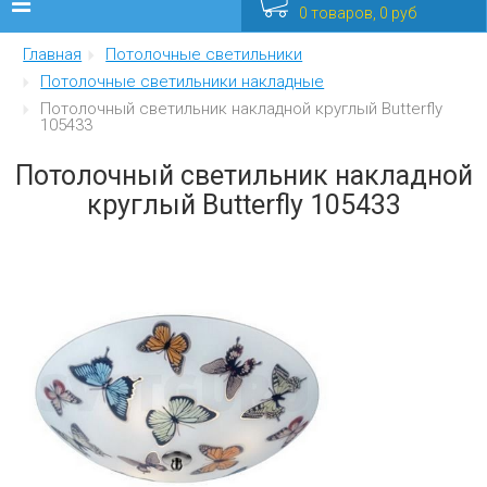
0 товаров, 0 руб
Главная
Потолочные светильники
Люстры
Потолочные светильники накладные
Потолочный светильник накладной круглый Butterfly
Бра
105433
Интерьерные
Потолочный светильник накладной
круглый Butterfly 105433
Уличные
Распродажа
Еще
Мебель