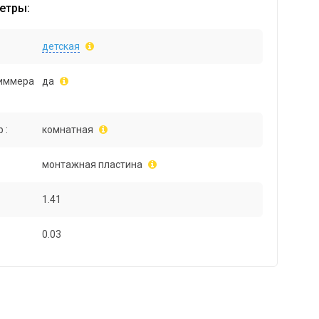
етры:
детская
иммера
да
 :
комнатная
монтажная пластина
1.41
0.03