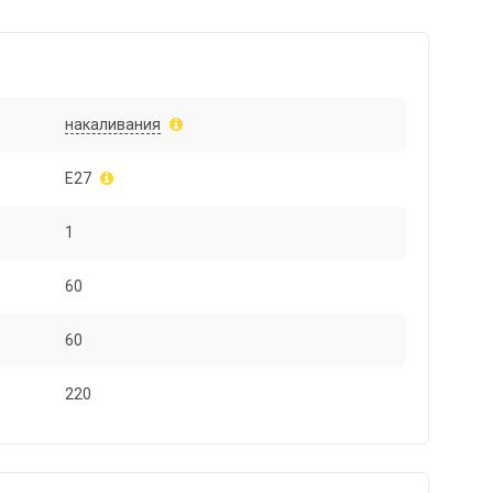
накаливания
E27
1
60
60
220