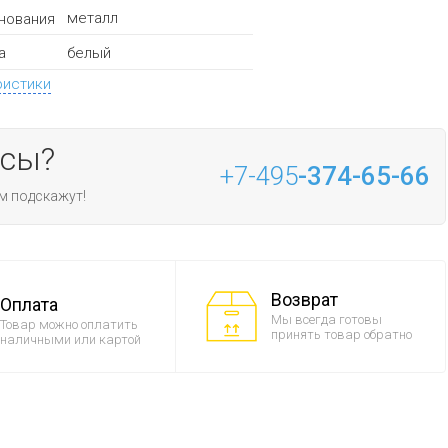
металл
нования
белый
а
ристики
осы?
+7-495
-374-65-66
м подскажут!
Возврат
Оплата
Мы всегда готовы
Товар можно оплатить
принять товар обратно
наличными или картой