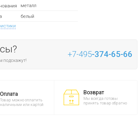
металл
нования
белый
а
ристики
осы?
+7-495
-374-65-66
м подскажут!
Возврат
Оплата
Мы всегда готовы
Товар можно оплатить
принять товар обратно
наличными или картой