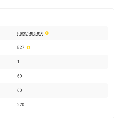
накаливания
E27
1
60
60
220