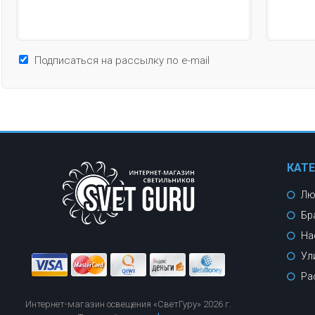
Подписаться на рассылку по e-mail
КАТ
Лю
Бр
На
Ул
Ра
Интернет-магазин освещения «СветГуру» 2026 г.