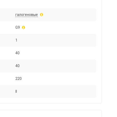
галогеновые
G9
1
40
40
220
II