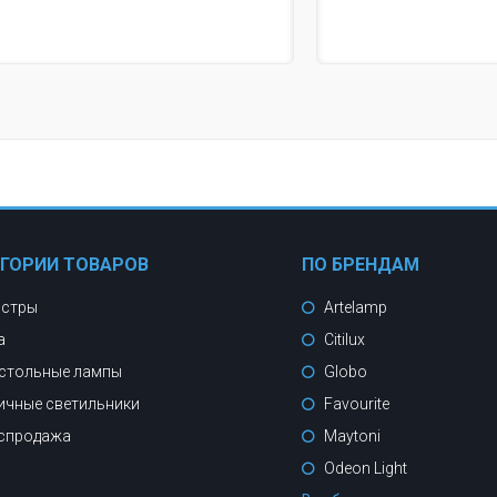
ЕГОРИИ ТОВАРОВ
ПО БРЕНДАМ
стры
Artelamp
а
Citilux
стольные лампы
Globo
ичные светильники
Favourite
спродажа
Maytoni
Odeon Light