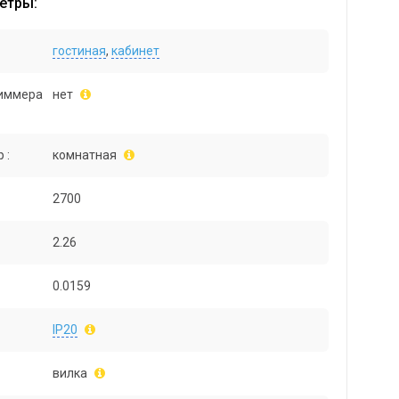
етры:
гостиная
,
кабинет
иммера
нет
 :
комнатная
2700
2.26
0.0159
IP20
вилка