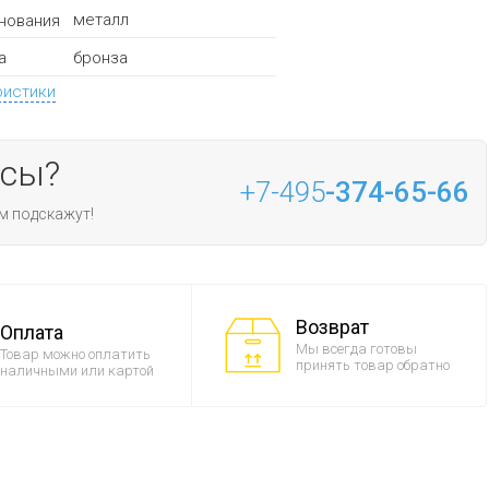
металл
нования
бронза
а
ристики
осы?
+7-495
-374-65-66
м подскажут!
Возврат
Оплата
Мы всегда готовы
Товар можно оплатить
принять товар обратно
наличными или картой