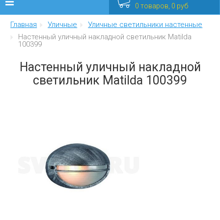
0 товаров, 0 руб
Главная
Уличные
Уличные светильники настенные
Люстры
Настенный уличный накладной светильник Matilda
100399
Бра
Настенный уличный накладной
Интерьерные
светильник Matilda 100399
Уличные
Распродажа
Еще
Мебель