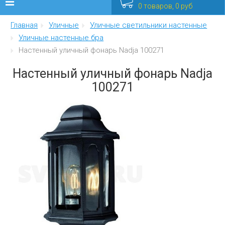
0 товаров, 0 руб
Главная
Уличные
Уличные светильники настенные
Люстры
Уличные настенные бра
Настенный уличный фонарь Nadja 100271
Бра
Настенный уличный фонарь Nadja
Интерьерные
100271
Уличные
Распродажа
Еще
Мебель