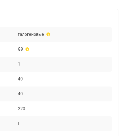
галогеновые
G9
1
40
40
220
I