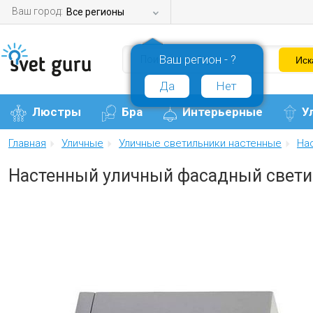
Ваш город:
Все регионы
Ваш регион - ?
Да
Нет
Люстры
Бра
Интерьерные
У
Главная
Уличные
Уличные светильники настенные
На
Настенный уличный фасадный светил