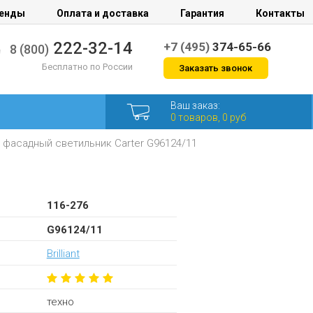
енды
Оплата и доставка
Гарантия
Контакты
222-32-14
+7 (495)
374-65-66
8 (800)
Бесплатно по России
Заказать звонок
Ваш заказ:
0 товаров, 0 руб
 фасадный светильник Carter G96124/11
116-276
G96124/11
Brilliant
техно