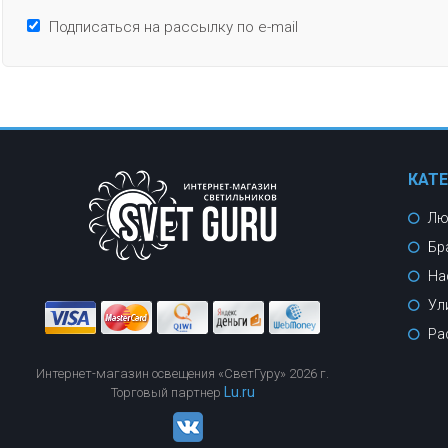
Подписаться на рассылку по e-mail
КАТ
Лю
Бр
На
Ул
Ра
Интернет-магазин освещения «СветГуру» 2026 г.
Lu.ru
Торговый партнер