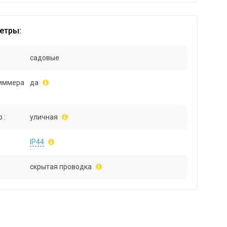
етры:
садовые
иммера
да
 :
уличная
IP44
скрытая проводка