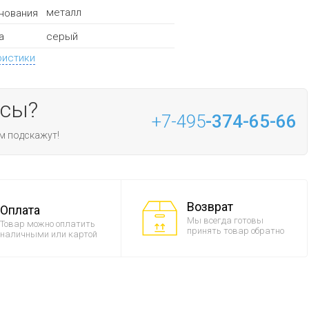
металл
нования
серый
а
ристики
осы?
+7-495
-374-65-66
м подскажут!
Возврат
Оплата
Мы всегда готовы
Товар можно оплатить
принять товар обратно
наличными или картой