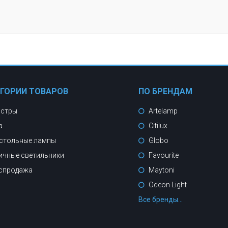
ЕГОРИИ ТОВАРОВ
ПО БРЕНДАМ
стры
Artelamp
а
Citilux
стольные лампы
Globo
ичные светильники
Favourite
спродажа
Maytoni
Odeon Light
Все бренды...