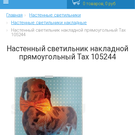
0 товаров, 0 руб
Главная
Настенные светильники
Люстры
Настенные светильники накладные
Настенный светильник накладной прямоугольный Tax
Бра
105244
Интерьерные
Настенный светильник накладной
прямоугольный Tax 105244
Уличные
Распродажа
Еще
Мебель