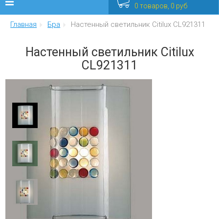
0 товаров, 0 руб
Главная
Бра
Настенный светильник Citilux CL921311
Люстры
Настенный светильник Citilux
Бра
CL921311
Интерьерные
Уличные
Распродажа
Еще
Мебель