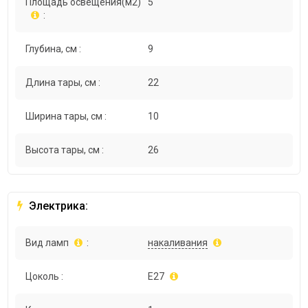
Площадь освещения(м2)
5
:
Глубина, см :
9
Длина тары, см :
22
Ширина тары, см :
10
Высота тары, см :
26
Электрика:
Вид ламп
:
накаливания
Цоколь :
E27