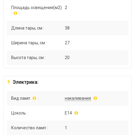
Площадь освещения(м2)
2
:
Длина тары, см :
38
Ширина тары, см :
27
Высота тары, см :
20
Электрика:
Вид ламп
:
накаливания
Цоколь :
E14
Количество ламп :
1