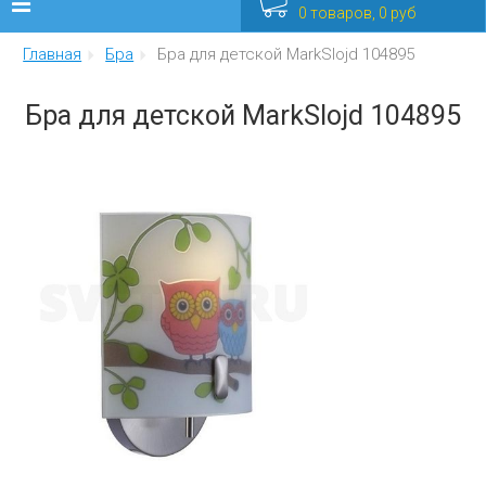
0 товаров, 0 руб
Главная
Бра
Бра для детской MarkSlojd 104895
Люстры
Бра для детской MarkSlojd 104895
Бра
Интерьерные
Уличные
Распродажа
Еще
Мебель