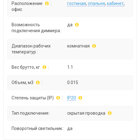
Расположение
:
гостиная
,
спальня
,
кабинет
,
офис
Возможность
да
подключения диммера :
Диапазон рабочих
комнатная
температур :
Вес брутто, кг
:
1.1
Объем, м3
:
0.015
Степень защиты (IP)
:
IP20
Тип подключения :
скрытая проводка
Поворотный светильник :
да