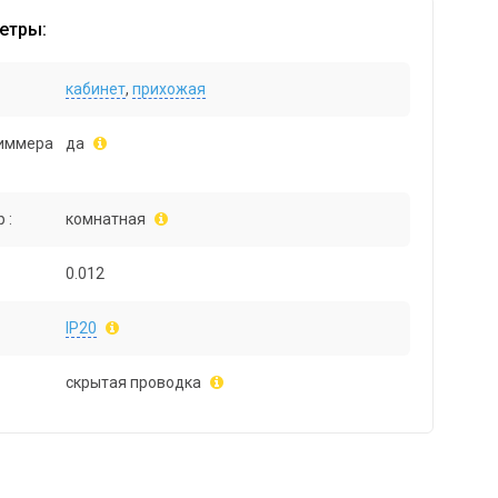
етры:
кабинет
,
прихожая
иммера
да
 :
комнатная
0.012
IP20
скрытая проводка