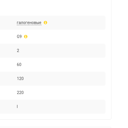
галогеновые
G9
2
60
120
220
I