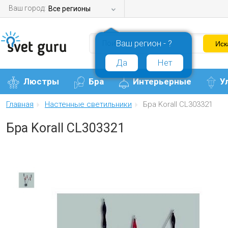
Ваш город:
Все регионы
Ваш регион - ?
Да
Нет
Люстры
Бра
Интерьерные
У
Главная
Настенные светильники
Бра Korall CL303321
Бра Korall CL303321