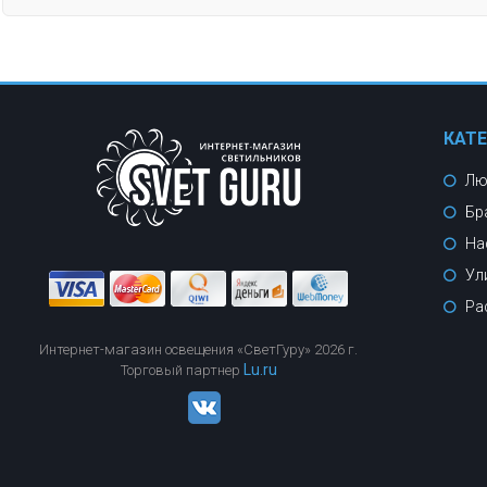
КАТ
Лю
Бр
На
Ул
Ра
Интернет-магазин освещения «СветГуру» 2026 г.
Lu.ru
Торговый партнер