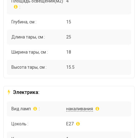
Площадь освещения(м2)
4
:
Глубина, см :
15
Длина тары, см :
25
Ширина тары, см :
18
Высота тары, см :
15.5
Электрика:
Вид ламп
:
накаливания
Цоколь :
E27