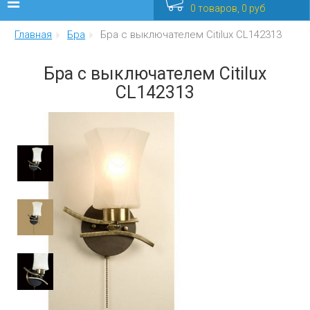
0 товаров, 0 руб
Главная
Бра
Бра с выключателем Citilux CL142313
Люстры
Бра с выключателем Citilux
Бра
CL142313
Интерьерные
Уличные
Распродажа
Еще
Мебель