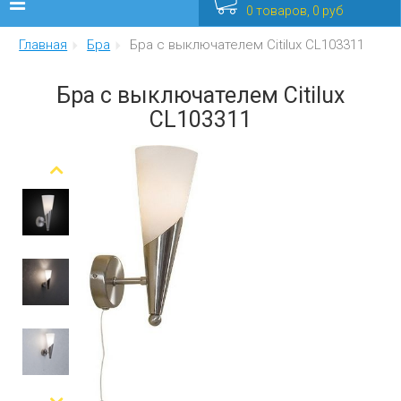
0 товаров, 0 руб
Главная
Бра
Бра с выключателем Citilux CL103311
Люстры
Бра с выключателем Citilux
Бра
CL103311
Интерьерные
Уличные
Распродажа
Еще
Мебель