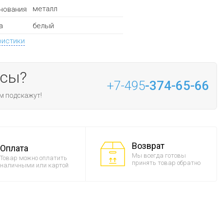
металл
нования
белый
а
ристики
осы?
+7-495
-374-65-66
м подскажут!
Возврат
Оплата
Мы всегда готовы
Товар можно оплатить
принять товар обратно
наличными или картой