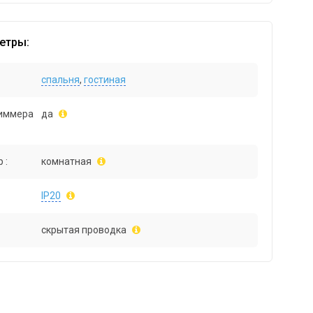
етры:
спальня
,
гостиная
иммера
да
 :
комнатная
IP20
скрытая проводка