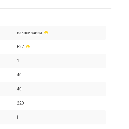
накаливания
E27
1
40
40
220
I